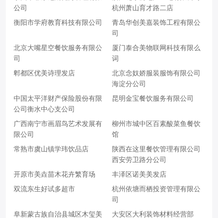
公司
杭州萧山育才路二店
衡阳市学府教育科技有限公司
青岛华创美嘉装饰工程有限公
司
北京大嘴星空餐饮服务有限公
厦门泰合美物联网科技有限么
司
词
郫都区优美诗理发店
北京念奴娇服装服饰有限公司
海淀分公司
中国太平洋财产保险股份有限
昆明金宝餐饮服务有限公司
公司衡水中心支公司
广西南宁市画眉鸟艺术发展有
柳州市城中区百素酸菜鱼餐饮
限公司
馆
常熟市虞山镇学玮饮品店
陕西在这里餐饮管理有限公司
西安劳卫路分公司
开原市美垚苗木花卉繁育场
丰泽区诺美美发店
双流东生好试多超市
杭州依塘而栖投资管理有限公
司
阜新蒙古族自治县城区木玺美
大安区大利装饰材料经营部